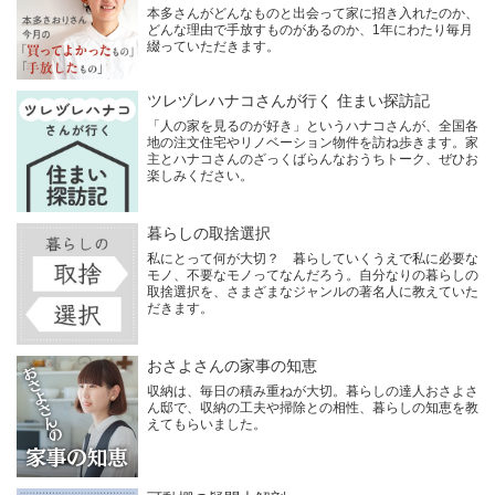
本多さんがどんなものと出会って家に招き入れたのか、
どんな理由で手放すものがあるのか、1年にわたり毎月
綴っていただきます。
ツレヅレハナコさんが行く 住まい探訪記
「人の家を見るのが好き」というハナコさんが、全国各
地の注文住宅やリノベーション物件を訪ね歩きます。家
主とハナコさんのざっくばらんなおうちトーク、ぜひお
楽しみください。
暮らしの取捨選択
私にとって何が大切？ 暮らしていくうえで私に必要な
モノ、不要なモノってなんだろう。自分なりの暮らしの
取捨選択を、さまざまなジャンルの著名人に教えていた
だきます。
おさよさんの家事の知恵
収納は、毎日の積み重ねが大切。暮らしの達人おさよさ
ん邸で、収納の工夫や掃除との相性、暮らしの知恵を教
えてもらいました。