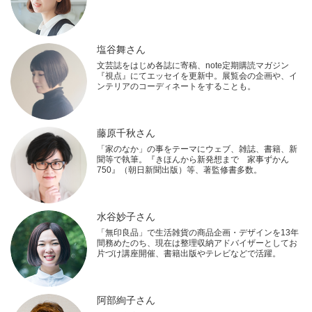
塩谷舞さん
文芸誌をはじめ各誌に寄稿、note定期購読マガジン
『視点』にてエッセイを更新中。展覧会の企画や、イ
ンテリアのコーディネートをすることも。
藤原千秋さん
「家のなか」の事をテーマにウェブ、雑誌、書籍、新
聞等で執筆。『きほんから新発想まで 家事ずかん
750』（朝日新聞出版）等、著監修書多数。
水谷妙子さん
「無印良品」で生活雑貨の商品企画・デザインを13年
間務めたのち、現在は整理収納アドバイザーとしてお
片づけ講座開催、書籍出版やテレビなどで活躍。
阿部絢子さん