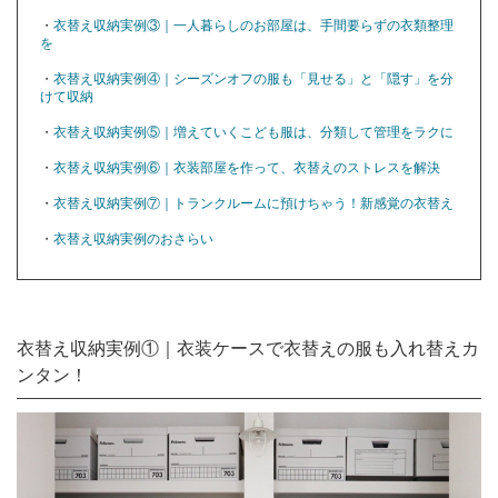
・
衣替え収納実例③｜一人暮らしのお部屋は、手間要らずの衣類整理
を
・
衣替え収納実例④｜シーズンオフの服も「見せる」と「隠す」を分
けて収納
・
衣替え収納実例⑤｜増えていくこども服は、分類して管理をラクに
・
衣替え収納実例⑥｜衣装部屋を作って、衣替えのストレスを解決
・
衣替え収納実例⑦｜トランクルームに預けちゃう！新感覚の衣替え
・
衣替え収納実例のおさらい
衣替え収納実例①｜衣装ケースで衣替えの服も入れ替えカ
ンタン！