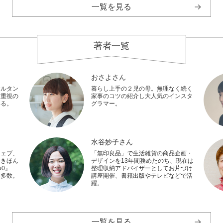
一覧を見る
著者一覧
おさよさん
サルタン
暮らし上手の２児の母。無理なく続く
し重視の
家事のコツの紹介し大人気のインスタ
いる。
グラマー。
水谷妙子さん
ウェブ、
「無印良品」で生活雑貨の商品企画・
『きほん
デザインを13年間務めたのち、現在は
0』
整理収納アドバイザーとしてお片づけ
書多数。
講座開催、書籍出版やテレビなどで活
躍。
一覧を見る