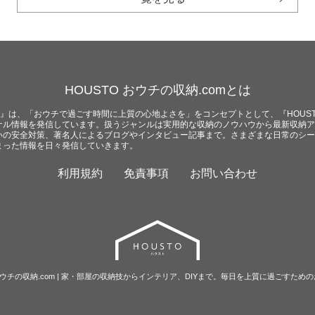
HOUSTO おウチの収納.comとは
com』は、「おウチで過ごす時間に上質の心地よさを」をコンセプトとして、『HOUST
ナル情報を発信しています。扱うジャンルは実用的な収納のノウハウから最新収納ア
いの安全対策、著名人によるブログやインタビュー記事まで。さまざまな日常のシー
まった情報を日々発信していきます。
利用規約
免責事項
お問い合わせ
O おウチの収納.com | 家・部屋の収納技からインテリア、DIYまで。毎日を上質に過ごすため