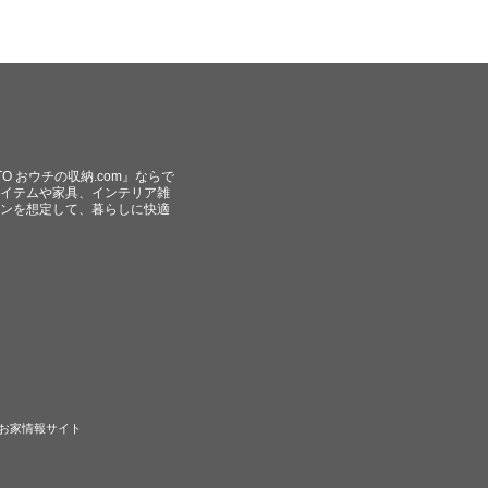
O おウチの収納.com』ならで
イテムや家具、インテリア雑
ンを想定して、暮らしに快適
のお家情報サイト