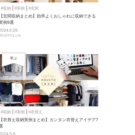
#収納
#実例
#玄関
【玄関収納まとめ】効率よくおしゃれに収納できる
実例9選
2024.6.26
HOUSTOまとめ
学ぶ
#収納
#実例
#衣替え
【衣替え収納実例まとめ】カンタン衣替えアイデア7
選
2024.5.8