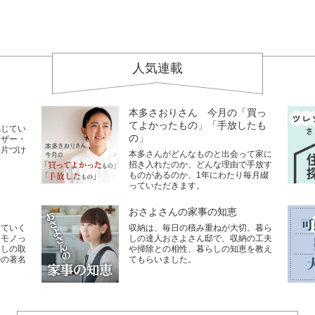
人気連載
本多さおりさん 今月の「買っ
てよかったもの」「手放したも
感じてい
の」
イザー・
い片づけ
本多さんがどんなものと出会って家に
招き入れたのか、どんな理由で手放す
ものがあるのか、1年にわたり毎月綴
っていただきます。
おさよさんの家事の知恵
していく
収納は、毎日の積み重ねが大切。暮ら
なモノっ
しの達人おさよさん邸で、収納の工夫
らしの取
や掃除との相性、暮らしの知恵を教え
ルの著名
てもらいました。