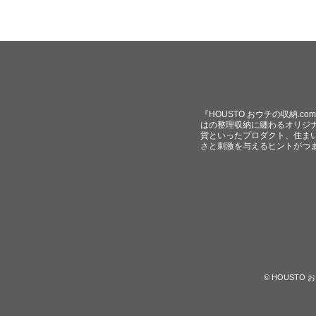
『HOUSTO おウチの収納.
はの整理収納に纏わるオリジ
貨といったプロダクト、住ま
さと刺激を与えるヒントがつ
© HOUST