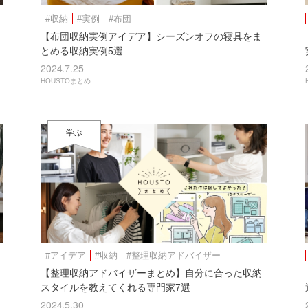
#収納
#実例
#布団
【布団収納実例アイデア】シーズンオフの寝具をま
とめる収納実例5選
2024.7.25
HOUSTOまとめ
学ぶ
#アイデア
#収納
#整理収納アドバイザー
【整理収納アドバイザーまとめ】自分に合った収納
スタイルを教えてくれる専門家7選
2024.5.30