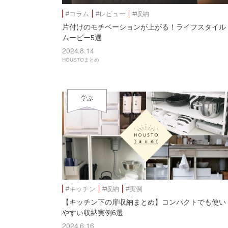
#コラム
#レビュー
#収納
片付けのモチベーションが上がる！ライフスタイル
ムービー5選
2024.8.14
HOUSTOまとめ
学ぶ
#キッチン
#収納
#実例
【キッチン下の扉収納まとめ】コンパクトでも使い
やすい収納実例6選
2024.6.16