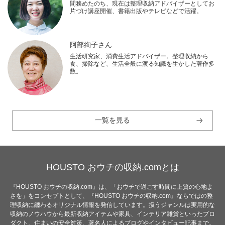
間務めたのち、現在は整理収納アドバイザーとしてお
片づけ講座開催、書籍出版やテレビなどで活躍。
阿部絢子さん
生活研究家、消費生活アドバイザー。整理収納から
食、掃除など、生活全般に渡る知識を生かした著作多
数。
一覧を見る
HOUSTO おウチの収納.comとは
『HOUSTO おウチの収納.com』は、「おウチで過ごす時間に上質の心地よ
さを」をコンセプトとして、『HOUSTO おウチの収納.com』ならではの整
理収納に纏わるオリジナル情報を発信しています。扱うジャンルは実用的な
収納のノウハウから最新収納アイテムや家具、インテリア雑貨といったプロ
ダクト、住まいの安全対策、著名人によるブログやインタビュー記事まで。