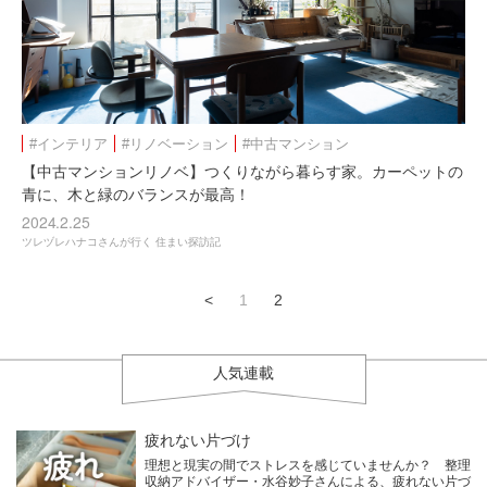
#インテリア
#リノベーション
#中古マンション
【中古マンションリノベ】つくりながら暮らす家。カーペットの
青に、木と緑のバランスが最高！
2024.2.25
ツレヅレハナコさんが行く 住まい探訪記
<
1
2
人気連載
疲れない片づけ
理想と現実の間でストレスを感じていませんか？ 整理
収納アドバイザー・水谷妙子さんによる、疲れない片づ