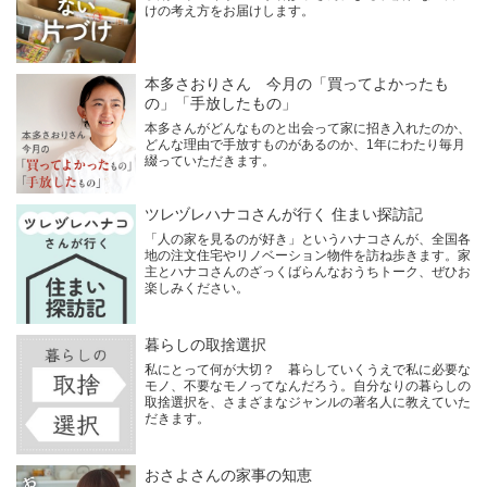
けの考え方をお届けします。
本多さおりさん 今月の「買ってよかったも
の」「手放したもの」
本多さんがどんなものと出会って家に招き入れたのか、
どんな理由で手放すものがあるのか、1年にわたり毎月
綴っていただきます。
ツレヅレハナコさんが行く 住まい探訪記
「人の家を見るのが好き」というハナコさんが、全国各
地の注文住宅やリノベーション物件を訪ね歩きます。家
主とハナコさんのざっくばらんなおうちトーク、ぜひお
楽しみください。
暮らしの取捨選択
私にとって何が大切？ 暮らしていくうえで私に必要な
モノ、不要なモノってなんだろう。自分なりの暮らしの
取捨選択を、さまざまなジャンルの著名人に教えていた
だきます。
おさよさんの家事の知恵