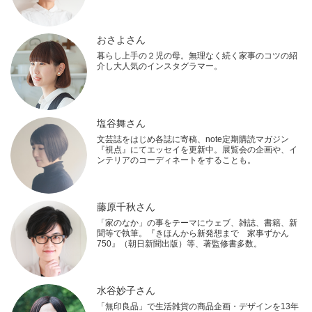
おさよさん
暮らし上手の２児の母。無理なく続く家事のコツの紹
介し大人気のインスタグラマー。
塩谷舞さん
文芸誌をはじめ各誌に寄稿、note定期購読マガジン
『視点』にてエッセイを更新中。展覧会の企画や、イ
ンテリアのコーディネートをすることも。
藤原千秋さん
「家のなか」の事をテーマにウェブ、雑誌、書籍、新
聞等で執筆。『きほんから新発想まで 家事ずかん
750』（朝日新聞出版）等、著監修書多数。
水谷妙子さん
「無印良品」で生活雑貨の商品企画・デザインを13年