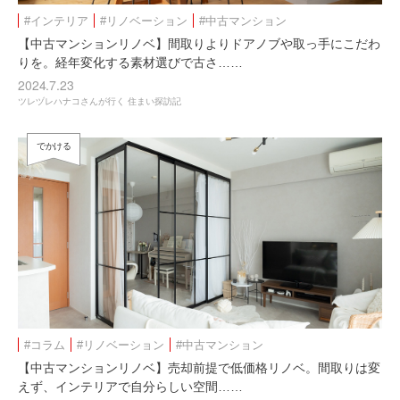
#インテリア
#リノベーション
#中古マンション
【中古マンションリノベ】間取りよりドアノブや取っ手にこだわ
りを。経年変化する素材選びで古さ……
2024.7.23
ツレヅレハナコさんが行く 住まい探訪記
でかける
#コラム
#リノベーション
#中古マンション
【中古マンションリノベ】売却前提で低価格リノベ。間取りは変
えず、インテリアで自分らしい空間……