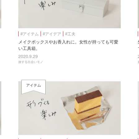
#アイテム
#アイデア
#工夫
メイクボックスやお⾹⼊れに。⼥性が持っても可愛
い⼯具箱。
2020.9.29
旅する出会いモノ
アイテム