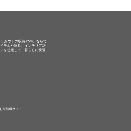
O おウチの収納.com』ならで
イテムや家具、インテリア雑
ンを想定して、暮らしに快適
のお家情報サイト