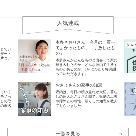
人気連載
本多さおりさん 今月の「買っ
てよかったもの」「手放したも
感じてい
の」
イザー・
い片づけ
本多さんがどんなものと出会って家に
招き入れたのか、どんな理由で手放す
ものがあるのか、1年にわたり毎月綴
っていただきます。
おさよさんの家事の知恵
していく
収納は、毎日の積み重ねが大切。暮ら
なモノっ
しの達人おさよさん邸で、収納の工夫
らしの取
や掃除との相性、暮らしの知恵を教え
ルの著名
てもらいました。
一覧を見る