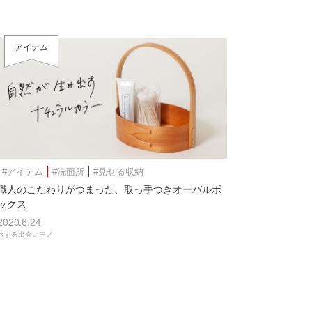
アイテム
#アイテム
#洗面所
#見せる収納
職人のこだわりがつまった、取っ手つきオーバルボ
ックス
2020.6.24
旅する出会いモノ