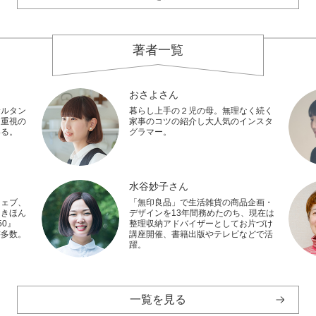
著者一覧
おさよさん
サルタン
暮らし上手の２児の母。無理なく続く
し重視の
家事のコツの紹介し大人気のインスタ
いる。
グラマー。
水谷妙子さん
ウェブ、
「無印良品」で生活雑貨の商品企画・
『きほん
デザインを13年間務めたのち、現在は
0』
整理収納アドバイザーとしてお片づけ
書多数。
講座開催、書籍出版やテレビなどで活
躍。
一覧を見る