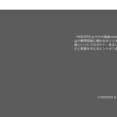
『HOUSTO おウチの収納.
はの整理収納に纏わるオリジ
貨といったプロダクト、住ま
さと刺激を与えるヒントがつ
© HOUST