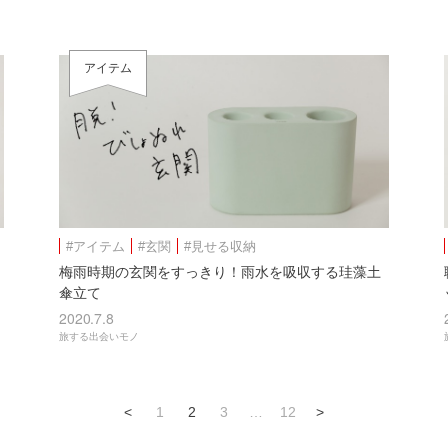
アイテム
#アイテム
#玄関
#見せる収納
梅雨時期の玄関をすっきり！雨水を吸収する珪藻土
傘立て
2020.7.8
旅する出会いモノ
<
1
2
3
…
12
>