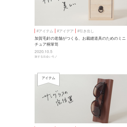
#アイテム
#アイデア
#引き出し
加賀毛針の老舗がつくる、お裁縫道具のためのミニ
チュア桐箪笥
2020.10.5
旅する出会いモノ
アイテム