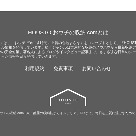
HOUSTO おウチの収納.comとは
com』は、「おウチで過ごす時間に上質の心地よさを」をコンセプトとして、『HOUST
ナル情報を発信しています。扱うジャンルは実用的な収納のノウハウから最新収納ア
いの安全対策、著名人によるブログやインタビュー記事まで。さまざまな日常のシー
まった情報を日々発信していきます。
利用規約
免責事項
お問い合わせ
O おウチの収納.com | 家・部屋の収納技からインテリア、DIYまで。毎日を上質に過ごすため