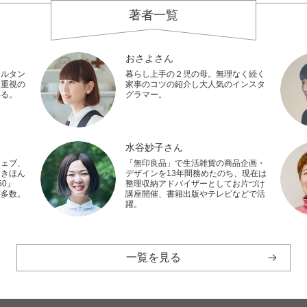
著者一覧
おさよさん
サルタン
暮らし上手の２児の母。無理なく続く
し重視の
家事のコツの紹介し大人気のインスタ
いる。
グラマー。
水谷妙子さん
ウェブ、
「無印良品」で生活雑貨の商品企画・
『きほん
デザインを13年間務めたのち、現在は
0』
整理収納アドバイザーとしてお片づけ
書多数。
講座開催、書籍出版やテレビなどで活
躍。
一覧を見る