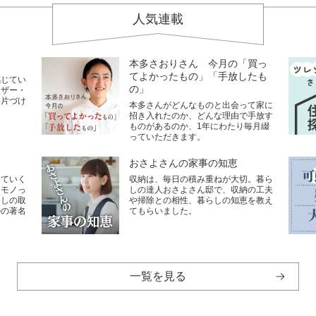
人気連載
本多さおりさん 今月の「買っ
てよかったもの」「手放したも
感じてい
の」
イザー・
い片づけ
本多さんがどんなものと出会って家に
招き入れたのか、どんな理由で手放す
ものがあるのか、1年にわたり毎月綴
っていただきます。
おさよさんの家事の知恵
していく
収納は、毎日の積み重ねが大切。暮ら
なモノっ
しの達人おさよさん邸で、収納の工夫
らしの取
や掃除との相性、暮らしの知恵を教え
ルの著名
てもらいました。
一覧を見る