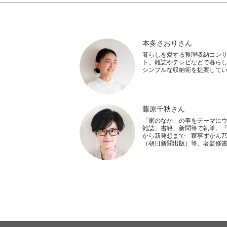
本多さおりさん
暮らしを愛する整理収納コン
ト。雑誌やテレビなどで暮ら
シンプルな収納術を提案して
藤原千秋さん
「家のなか」の事をテーマに
雑誌、書籍、新聞等で執筆。
から新発想まで 家事ずかん75
（朝日新聞出版）等、著監修