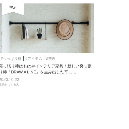
学ぶ
#つっぱり棒
#アイテム
#整理
突っ張り棒はもはやインテリア家具！新しい突っ張
り棒「DRAW A LINE」を生み出した平……
2020.10.22
収納をつくる人