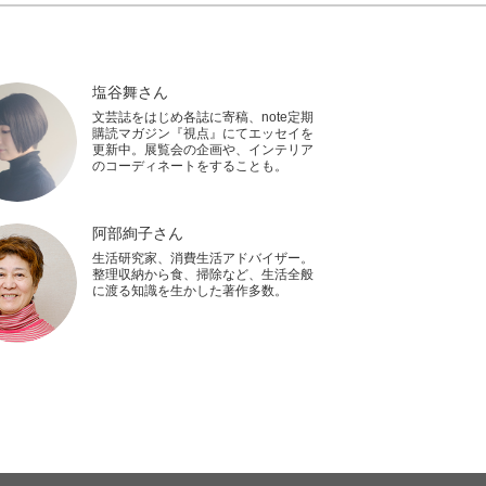
塩谷舞さん
文芸誌をはじめ各誌に寄稿、note定期
購読マガジン『視点』にてエッセイを
更新中。展覧会の企画や、インテリア
のコーディネートをすることも。
阿部絢子さん
生活研究家、消費生活アドバイザー。
整理収納から食、掃除など、生活全般
に渡る知識を生かした著作多数。