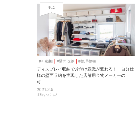
学ぶ
#可動棚
#壁面収納
#整理整頓
ディスプレイ収納で片付け意識が変わる！ 自分仕
様の壁面収納を実現した店舗用金物メーカーの
可……
2021.2.5
収納をつくる人