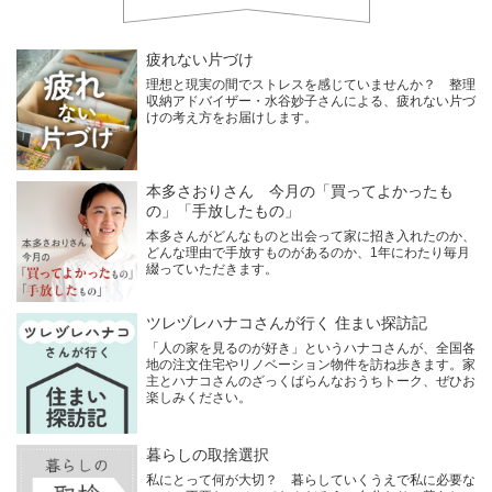
疲れない片づけ
理想と現実の間でストレスを感じていませんか？ 整理
収納アドバイザー・水谷妙子さんによる、疲れない片づ
けの考え方をお届けします。
本多さおりさん 今月の「買ってよかったも
の」「手放したもの」
本多さんがどんなものと出会って家に招き入れたのか、
どんな理由で手放すものがあるのか、1年にわたり毎月
綴っていただきます。
ツレヅレハナコさんが行く 住まい探訪記
「人の家を見るのが好き」というハナコさんが、全国各
地の注文住宅やリノベーション物件を訪ね歩きます。家
主とハナコさんのざっくばらんなおうちトーク、ぜひお
楽しみください。
暮らしの取捨選択
私にとって何が大切？ 暮らしていくうえで私に必要な