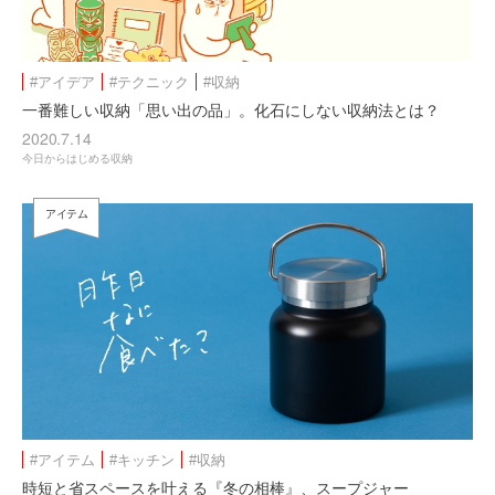
#アイデア
#テクニック
#収納
一番難しい収納「思い出の品」。化石にしない収納法とは？
2020.7.14
今日からはじめる収納
アイテム
#アイテム
#キッチン
#収納
時短と省スペースを叶える『冬の相棒』、スープジャー