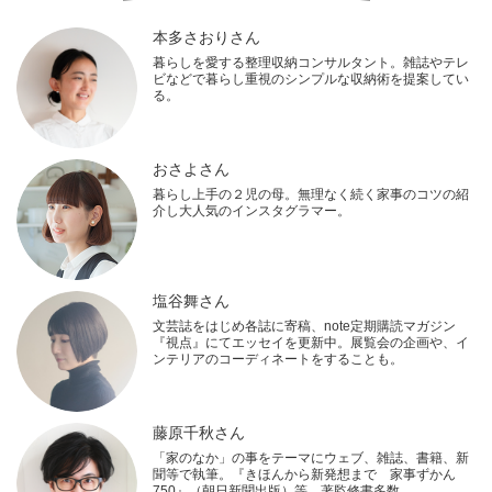
本多さおりさん
暮らしを愛する整理収納コンサルタント。雑誌やテレ
ビなどで暮らし重視のシンプルな収納術を提案してい
る。
おさよさん
暮らし上手の２児の母。無理なく続く家事のコツの紹
介し大人気のインスタグラマー。
塩谷舞さん
文芸誌をはじめ各誌に寄稿、note定期購読マガジン
『視点』にてエッセイを更新中。展覧会の企画や、イ
ンテリアのコーディネートをすることも。
藤原千秋さん
「家のなか」の事をテーマにウェブ、雑誌、書籍、新
聞等で執筆。『きほんから新発想まで 家事ずかん
750』（朝日新聞出版）等、著監修書多数。