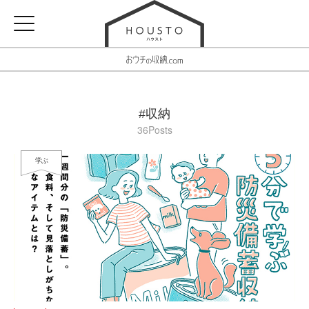
#収納
36Posts
学ぶ