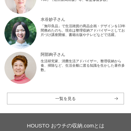
水谷妙子さん
「無印良品」で生活雑貨の商品企画・デザインを13年
間務めたのち、現在は整理収納アドバイザーとしてお
片づけ講座開催、書籍出版やテレビなどで活躍。
阿部絢子さん
生活研究家、消費生活アドバイザー。整理収納から
食、掃除など、生活全般に渡る知識を生かした著作多
数。
一覧を見る
HOUSTO おウチの収納.comとは