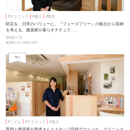
#テクニック
#達人
#防災
防災を、日常のバリューに。『フェーズフリー』の観点から収納
を考える、建築家が暮らすナチュラ……
2020.1.5
建築家に学ぶ収納の美学
学ぶ
#こども
#テクニック
#達人
医師と建築家が患者さんとスタッフ目線でつくった、クリニック