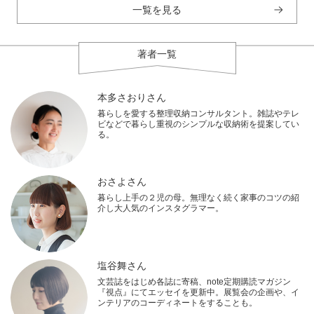
一覧を見る
著者一覧
本多さおりさん
暮らしを愛する整理収納コンサルタント。雑誌やテレ
ビなどで暮らし重視のシンプルな収納術を提案してい
る。
おさよさん
暮らし上手の２児の母。無理なく続く家事のコツの紹
介し大人気のインスタグラマー。
塩谷舞さん
文芸誌をはじめ各誌に寄稿、note定期購読マガジン
『視点』にてエッセイを更新中。展覧会の企画や、イ
ンテリアのコーディネートをすることも。