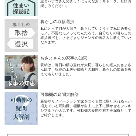
主とハナコさんのざっくばらんなおうちトーク、ぜひお
楽しみください。
暮らしの取捨選択
私にとって何が大切？ 暮らしていくうえで私に必要な
モノ、不要なモノってなんだろう。自分なりの暮らしの
取捨選択を、さまざまなジャンルの著名人に教えていた
だきます。
おさよさんの家事の知恵
収納は、毎日の積み重ねが大切。暮らしの達人おさよさ
ん邸で、収納の工夫や掃除との相性、暮らしの知恵を教
えてもらいました。
可動棚の疑問大解剖
新築やリノベーションで家をつくる際に取り入れる人が
増えている可動棚。棚板が自由に上下に動かせるフレキ
シブルさが人気です。可動棚の疑問や魅力を深掘りして
ご紹介します。