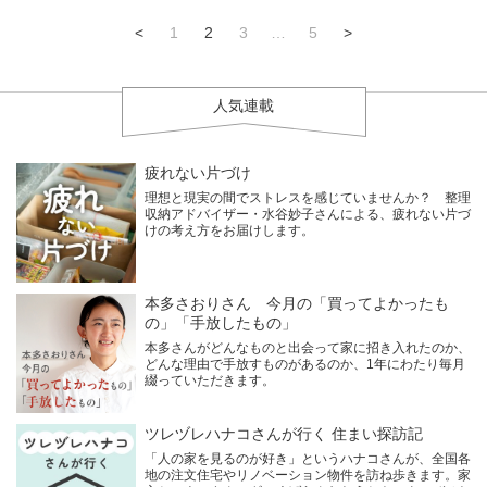
<
1
2
3
…
5
>
人気連載
疲れない片づけ
理想と現実の間でストレスを感じていませんか？ 整理
収納アドバイザー・水谷妙子さんによる、疲れない片づ
けの考え方をお届けします。
本多さおりさん 今月の「買ってよかったも
の」「手放したもの」
本多さんがどんなものと出会って家に招き入れたのか、
どんな理由で手放すものがあるのか、1年にわたり毎月
綴っていただきます。
ツレヅレハナコさんが行く 住まい探訪記
「人の家を見るのが好き」というハナコさんが、全国各
地の注文住宅やリノベーション物件を訪ね歩きます。家