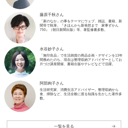
藤原千秋さん
「家のなか」の事をテーマにウェブ、雑誌、書籍、新
聞等で執筆。『きほんから新発想まで 家事ずかん
750』（朝日新聞出版）等、著監修書多数。
水谷妙子さん
「無印良品」で生活雑貨の商品企画・デザインを13年
間務めたのち、現在は整理収納アドバイザーとしてお
片づけ講座開催、書籍出版やテレビなどで活躍。
阿部絢子さん
生活研究家、消費生活アドバイザー。整理収納から
食、掃除など、生活全般に渡る知識を生かした著作多
数。
一覧を見る