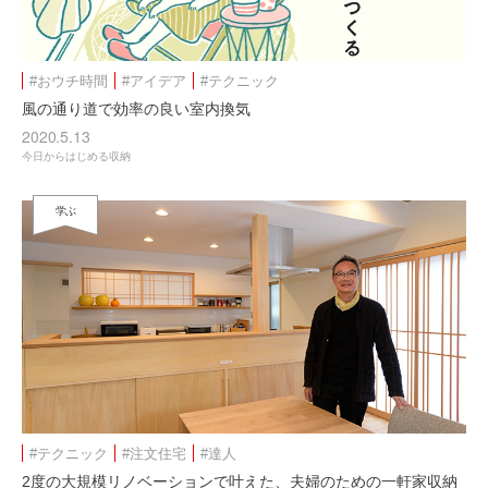
#おウチ時間
#アイデア
#テクニック
風の通り道で効率の良い室内換気
2020.5.13
今日からはじめる収納
学ぶ
#テクニック
#注文住宅
#達人
2度の大規模リノベーションで叶えた、夫婦のための一軒家収納