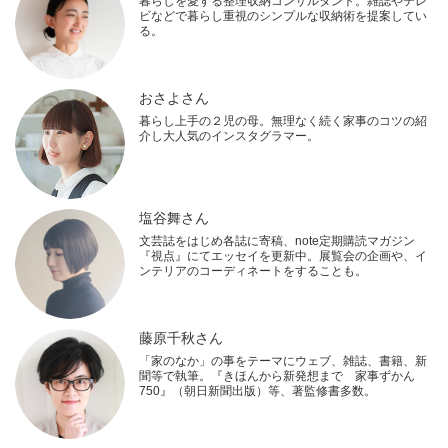
暮らしを愛する整理収納コンサルタント。雑誌やテレ
ビなどで暮らし重視のシンプルな収納術を提案してい
る。
おさよさん
暮らし上手の２児の母。無理なく続く家事のコツの紹
介し大人気のインスタグラマー。
塩谷舞さん
文芸誌をはじめ各誌に寄稿、note定期購読マガジン
『視点』にてエッセイを更新中。展覧会の企画や、イ
ンテリアのコーディネートをすることも。
藤原千秋さん
「家のなか」の事をテーマにウェブ、雑誌、書籍、新
聞等で執筆。『きほんから新発想まで 家事ずかん
750』（朝日新聞出版）等、著監修書多数。