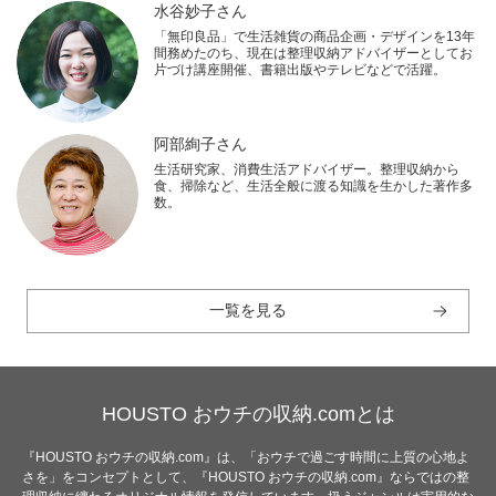
水谷妙子さん
「無印良品」で生活雑貨の商品企画・デザインを13年
間務めたのち、現在は整理収納アドバイザーとしてお
片づけ講座開催、書籍出版やテレビなどで活躍。
阿部絢子さん
生活研究家、消費生活アドバイザー。整理収納から
食、掃除など、生活全般に渡る知識を生かした著作多
数。
一覧を見る
HOUSTO おウチの収納.comとは
『HOUSTO おウチの収納.com』は、「おウチで過ごす時間に上質の心地よ
さを」をコンセプトとして、『HOUSTO おウチの収納.com』ならではの整