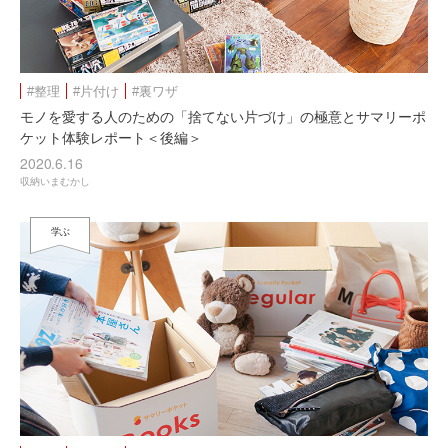
#整理
#片付け
#裏ワザ
モノを愛する人のための「捨てない片づけ」の極意とサマリーポ
ケット体験レポート＜後編＞
2020.6.16
収納いまむかし
学ぶ