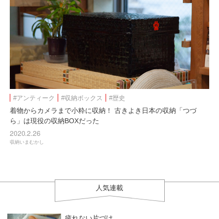
#アンティーク
#収納ボックス
#歴史
着物からカメラまで小粋に収納！ 古きよき日本の収納「つづ
ら」は現役の収納BOXだった
2020.2.26
収納いまむかし
人気連載
疲れない片づけ