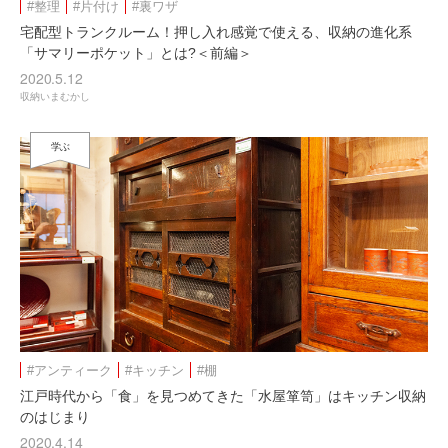
#整理
#片付け
#裏ワザ
宅配型トランクルーム！押し入れ感覚で使える、収納の進化系
「サマリーポケット」とは?＜前編＞
2020.5.12
収納いまむかし
学ぶ
#アンティーク
#キッチン
#棚
江戸時代から「食」を見つめてきた「水屋箪笥」はキッチン収納
のはじまり
2020.4.14