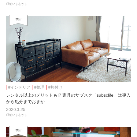
収納いまむかし
学ぶ
#インテリア
#整理
#片付け
レンタル以上のメリットも!? 家具のサブスク「subsclife」は導入
から処分までおまか……
2020.3.25
収納いまむかし
学ぶ