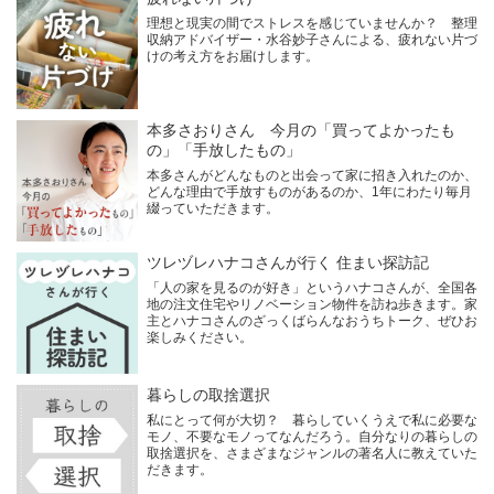
理想と現実の間でストレスを感じていませんか？ 整理
収納アドバイザー・水谷妙子さんによる、疲れない片づ
けの考え方をお届けします。
本多さおりさん 今月の「買ってよかったも
の」「手放したもの」
本多さんがどんなものと出会って家に招き入れたのか、
どんな理由で手放すものがあるのか、1年にわたり毎月
綴っていただきます。
ツレヅレハナコさんが行く 住まい探訪記
「人の家を見るのが好き」というハナコさんが、全国各
地の注文住宅やリノベーション物件を訪ね歩きます。家
主とハナコさんのざっくばらんなおうちトーク、ぜひお
楽しみください。
暮らしの取捨選択
私にとって何が大切？ 暮らしていくうえで私に必要な
モノ、不要なモノってなんだろう。自分なりの暮らしの
取捨選択を、さまざまなジャンルの著名人に教えていた
だきます。