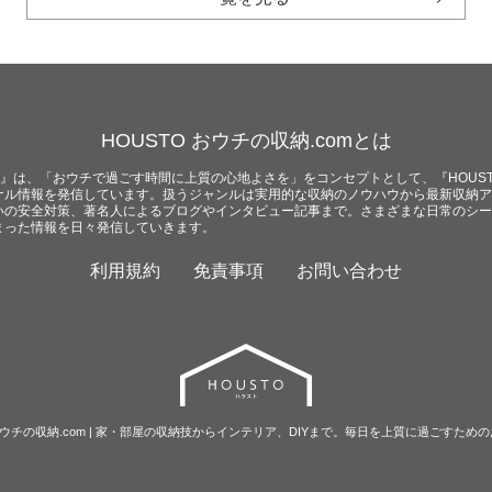
HOUSTO おウチの収納.comとは
com』は、「おウチで過ごす時間に上質の心地よさを」をコンセプトとして、『HOUST
ナル情報を発信しています。扱うジャンルは実用的な収納のノウハウから最新収納ア
いの安全対策、著名人によるブログやインタビュー記事まで。さまざまな日常のシー
まった情報を日々発信していきます。
利用規約
免責事項
お問い合わせ
O おウチの収納.com | 家・部屋の収納技からインテリア、DIYまで。毎日を上質に過ごすため