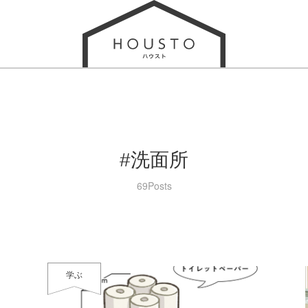
#洗面所
69Posts
学ぶ