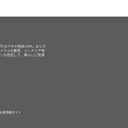
O おウチの収納.com』ならで
イテムや家具、インテリア雑
ンを想定して、暮らしに快適
のお家情報サイト