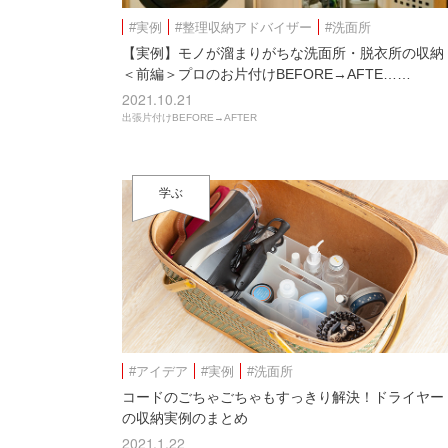
#実例
#整理収納アドバイザー
#洗面所
【実例】モノが溜まりがちな洗面所・脱衣所の収納
＜前編＞プロのお片付けBEFORE→AFTE……
2021.10.21
出張片付けBEFORE→AFTER
学ぶ
#アイデア
#実例
#洗面所
コードのごちゃごちゃもすっきり解決！ドライヤー
の収納実例のまとめ
2021.1.22