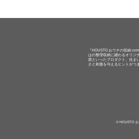
『HOUSTO おウチの収納.
はの整理収納に纏わるオリジ
貨といったプロダクト、住ま
さと刺激を与えるヒントがつ
© HOUST