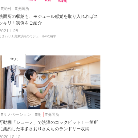
#実例
#洗面所
洗面所の収納も、モジュール感覚を取り入れればス
ッキリ！実例をご紹介
2021.1.28
ひまわり工房東沙織のモジュール×収納学
学ぶ
#リノベーション
#棚
#洗面所
可動棚「シューノ」で洗濯のコックピット！一箇所
に集約した本多さおりさんちのランドリー収納
2020.12.12