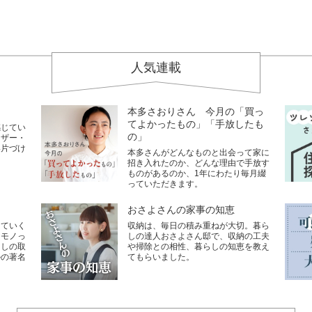
人気連載
本多さおりさん 今月の「買っ
てよかったもの」「手放したも
感じてい
の」
イザー・
い片づけ
本多さんがどんなものと出会って家に
招き入れたのか、どんな理由で手放す
ものがあるのか、1年にわたり毎月綴
っていただきます。
おさよさんの家事の知恵
していく
収納は、毎日の積み重ねが大切。暮ら
なモノっ
しの達人おさよさん邸で、収納の工夫
らしの取
や掃除との相性、暮らしの知恵を教え
ルの著名
てもらいました。