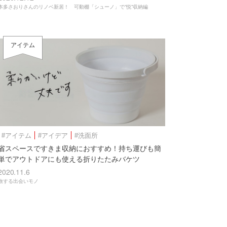
本多さおりさんのリノベ新居！ 可動棚「シューノ」で”悦”収納編
アイテム
#アイテム
#アイデア
#洗面所
省スペースですきま収納におすすめ！持ち運びも簡
単でアウトドアにも使える折りたたみバケツ
2020.11.6
旅する出会いモノ