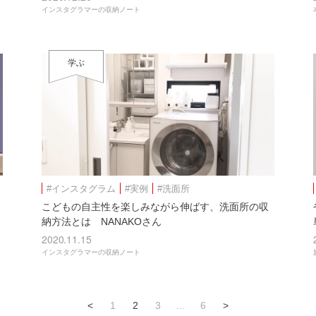
インスタグラマーの収納ノート
学ぶ
#インスタグラム
#実例
#洗面所
こどもの自主性を楽しみながら伸ばす、洗面所の収
納方法とは NANAKOさん
2020.11.15
インスタグラマーの収納ノート
<
1
2
3
…
6
>