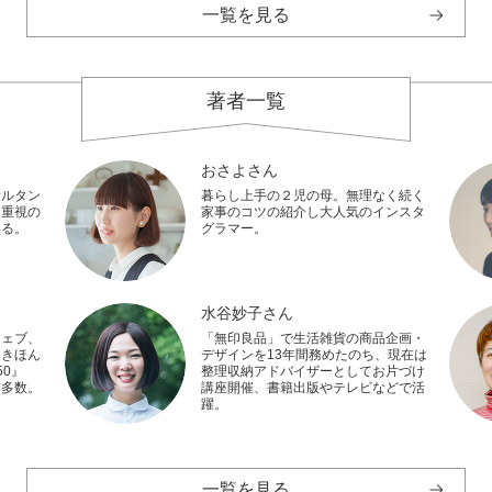
一覧を見る
著者一覧
おさよさん
サルタン
暮らし上手の２児の母。無理なく続く
し重視の
家事のコツの紹介し大人気のインスタ
いる。
グラマー。
水谷妙子さん
ウェブ、
「無印良品」で生活雑貨の商品企画・
『きほん
デザインを13年間務めたのち、現在は
0』
整理収納アドバイザーとしてお片づけ
書多数。
講座開催、書籍出版やテレビなどで活
躍。
一覧を見る