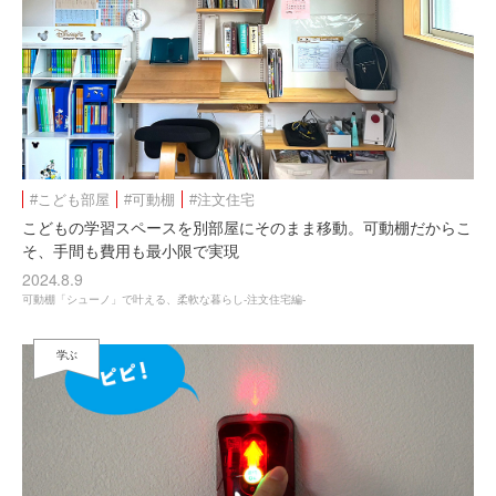
#こども部屋
#可動棚
#注文住宅
こどもの学習スペースを別部屋にそのまま移動。可動棚だからこ
そ、手間も費用も最小限で実現
2024.8.9
可動棚「シューノ」で叶える、柔軟な暮らし-注文住宅編-
学ぶ