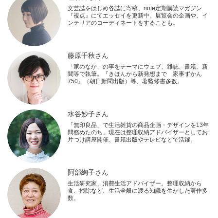
文芸誌をはじめ各誌に寄稿、note定期購読マガジン
『視点』にてエッセイを更新中。展覧会の企画や、イ
ンテリアのコーディネートをすることも。
藤原千秋さん
「家のなか」の事をテーマにウェブ、雑誌、書籍、新
聞等で執筆。『きほんから新発想まで 家事ずかん
750』（朝日新聞出版）等、著監修書多数。
水谷妙子さん
「無印良品」で生活雑貨の商品企画・デザインを13年
間務めたのち、現在は整理収納アドバイザーとしてお
片づけ講座開催、書籍出版やテレビなどで活躍。
阿部絢子さん
生活研究家、消費生活アドバイザー。整理収納から
食、掃除など、生活全般に渡る知識を生かした著作多
数。