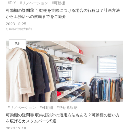
#DIY
#リノベーション
#可動棚
可動棚の疑問⑫ 可動棚を実際につける場合の行程は？計画方法
から工務店への依頼までをご紹介
2023.12.25
可動棚の疑問大解剖
学ぶ
#リノベーション
#可動棚
#見せる収納
可動棚の疑問⑪ 収納棚以外の活用方法もある？可動棚の使い方
を広げるカスタムパーツ5選
2023.12.18