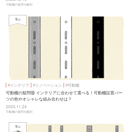
可動棚の疑問大解剖
学ぶ
#インテリア
#リノベーション
#可動棚
可動棚の疑問⑩ インテリアに合わせて選べる！可動棚設置パー
ツの色やオシャレな組み合わせは？
2023.11.24
可動棚の疑問大解剖
学ぶ