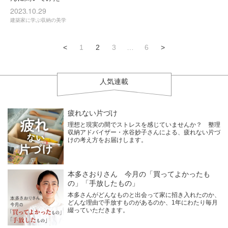
2023.10.29
建築家に学ぶ収納の美学
<
1
2
3
…
6
>
人気連載
疲れない片づけ
理想と現実の間でストレスを感じていませんか？ 整理
収納アドバイザー・水谷妙子さんによる、疲れない片づ
けの考え方をお届けします。
本多さおりさん 今月の「買ってよかったも
の」「手放したもの」
本多さんがどんなものと出会って家に招き入れたのか、
どんな理由で手放すものがあるのか、1年にわたり毎月
綴っていただきます。