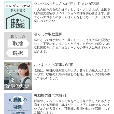
ツレヅレハナコさんが行く 住まい探訪記
「人の家を見るのが好き」というハナコさんが、全国各
地の注文住宅やリノベーション物件を訪ね歩きます。家
主とハナコさんのざっくばらんなおうちトーク、ぜひお
楽しみください。
暮らしの取捨選択
私にとって何が大切？ 暮らしていくうえで私に必要な
モノ、不要なモノってなんだろう。自分なりの暮らしの
取捨選択を、さまざまなジャンルの著名人に教えていた
だきます。
おさよさんの家事の知恵
収納は、毎日の積み重ねが大切。暮らしの達人おさよさ
ん邸で、収納の工夫や掃除との相性、暮らしの知恵を教
えてもらいました。
可動棚の疑問大解剖
新築やリノベーションで家をつくる際に取り入れる人が
増えている可動棚。棚板が自由に上下に動かせるフレキ
シブルさが人気です。可動棚の疑問や魅力を深掘りして
ご紹介します。