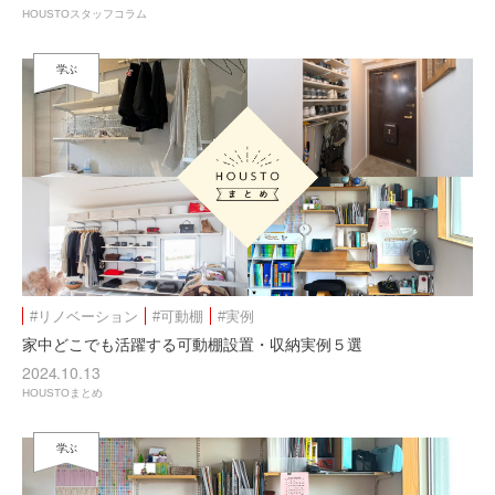
HOUSTOスタッフコラム
学ぶ
#リノベーション
#可動棚
#実例
家中どこでも活躍する可動棚設置・収納実例５選
2024.10.13
HOUSTOまとめ
学ぶ