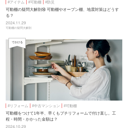
#アイテム
#可動棚
#防災
可動棚の疑問大解剖⑭ 可動棚やオープン棚、地震対策はどうす
る？
2024.11.29
可動棚の疑問大解剖
でかける
#リフォーム
#中古マンション
#可動棚
可動棚をつけて1年半、早くもプチリフォームで付け直し。工
程・時間・かかった金額は？
2024.10.29