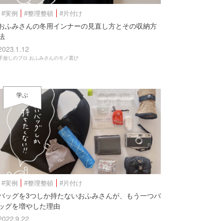
#実例
#整理整頓
#片付け
おふみさんの冬用インナーの見直し方とその収納方
法
2023.1.12
手放しのプロ おふみさんのモノ選び
学ぶ
#実例
#整理整頓
#片付け
バッグを3つしか持たないおふみさんが、もう一つバ
ッグを増やした理由
2022.9.22