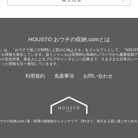
HOUSTO おウチの収納.comとは
com』は、「おウチで過ごす時間に上質の心地よさを」をコンセプトとして、『HOUST
ナル情報を発信しています。扱うジャンルは実用的な収納のノウハウから最新収納ア
いの安全対策、著名人によるブログやインタビュー記事まで。さまざまな日常のシー
まった情報を日々発信していきます。
利用規約
免責事項
お問い合わせ
O おウチの収納.com | 家・部屋の収納技からインテリア、DIYまで。毎日を上質に過ごすため