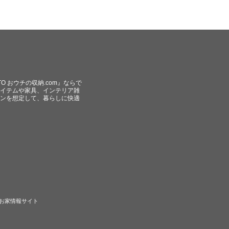
O おウチの収納.com』ならで
イテムや家具、インテリア雑
ンを想定して、暮らしに快適
のお家情報サイト