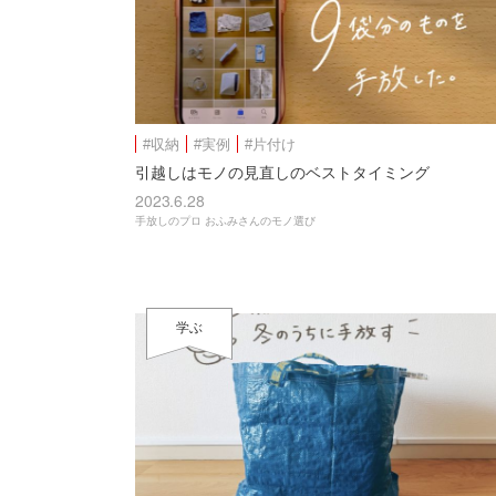
#収納
#実例
#片付け
引越しはモノの見直しのベストタイミング
2023.6.28
手放しのプロ おふみさんのモノ選び
学ぶ