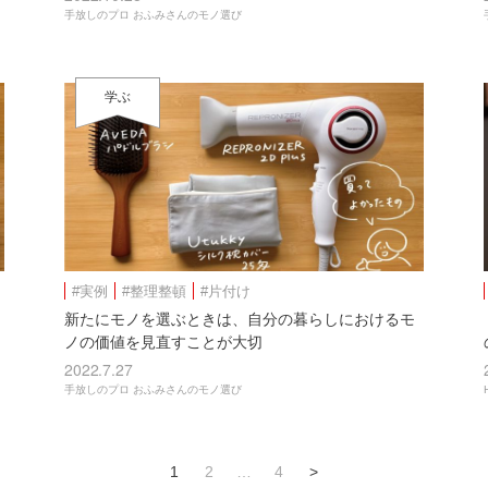
手放しのプロ おふみさんのモノ選び
学ぶ
#実例
#整理整頓
#片付け
新たにモノを選ぶときは、自分の暮らしにおけるモ
ノの価値を見直すことが大切
2022.7.27
手放しのプロ おふみさんのモノ選び
1
2
…
4
>