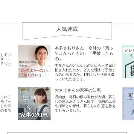
人気連載
本多さおりさん 今月の「買っ
てよかったもの」「手放したも
感じてい
の」
イザー・
い片づけ
本多さんがどんなものと出会って家に
招き入れたのか、どんな理由で手放す
ものがあるのか、1年にわたり毎月綴
っていただきます。
おさよさんの家事の知恵
していく
収納は、毎日の積み重ねが大切。暮ら
なモノっ
しの達人おさよさん邸で、収納の工夫
らしの取
や掃除との相性、暮らしの知恵を教え
ルの著名
てもらいました。