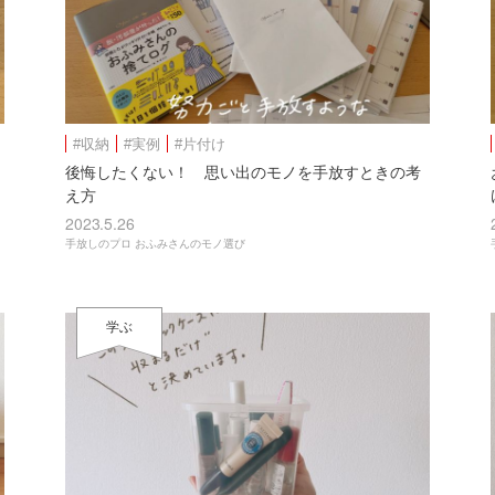
#収納
#実例
#片付け
後悔したくない！ 思い出のモノを手放すときの考
え方
2023.5.26
手放しのプロ おふみさんのモノ選び
学ぶ