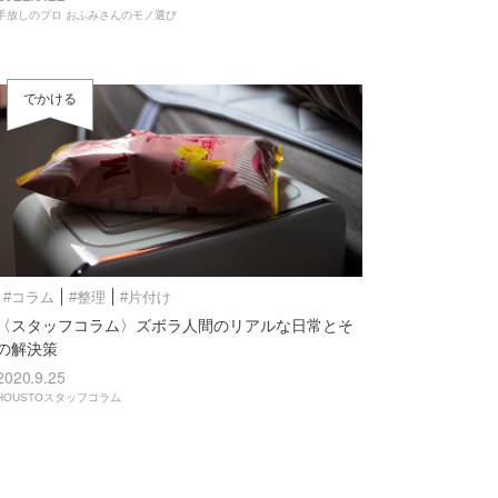
手放しのプロ おふみさんのモノ選び
でかける
#コラム
#整理
#片付け
〈スタッフコラム〉ズボラ人間のリアルな日常とそ
の解決策
2020.9.25
HOUSTOスタッフコラム