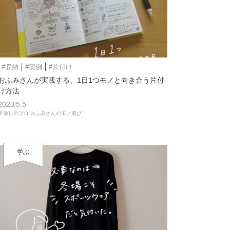
#収納
#実例
#片付け
おふみさんが実践する、1日1つモノと向き合う片付
け方法
2023.5.5
手放しのプロ おふみさんのモノ選び
学ぶ