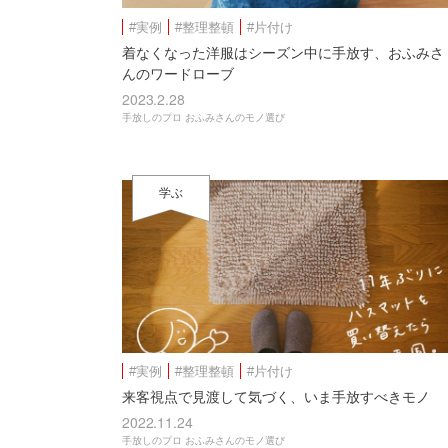
#実例
#整理整頓
#片付け
着なくなった洋服はシーズン中に手放す、おふみさ
んのワードローブ
2023.2.28
手放しのプロ おふみさんのモノ選び
学ぶ
#実例
#整理整頓
#片付け
来客視点で見渡して気づく、いま手放すべきモノ
2022.11.24
手放しのプロ おふみさんのモノ選び