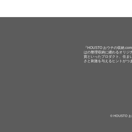
『HOUSTO おウチの収納.
はの整理収納に纏わるオリジ
貨といったプロダクト、住ま
さと刺激を与えるヒントがつ
© HOUST