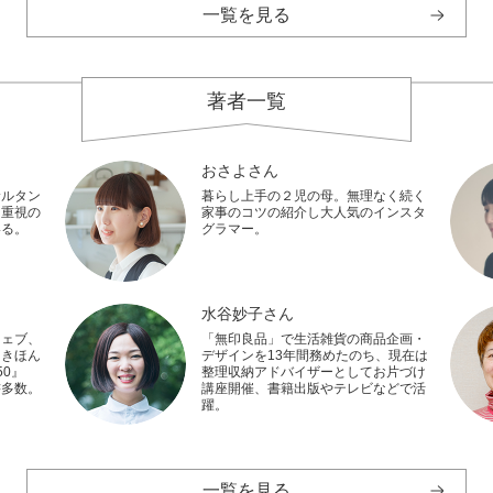
一覧を見る
著者一覧
おさよさん
サルタン
暮らし上手の２児の母。無理なく続く
し重視の
家事のコツの紹介し大人気のインスタ
いる。
グラマー。
水谷妙子さん
ウェブ、
「無印良品」で生活雑貨の商品企画・
『きほん
デザインを13年間務めたのち、現在は
0』
整理収納アドバイザーとしてお片づけ
書多数。
講座開催、書籍出版やテレビなどで活
躍。
一覧を見る