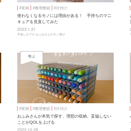
#実例
#整理整頓
#片付け
使わなくなるモノには理由がある！ 手持ちのマニ
キュアを見直してみた
2023.1.31
手放しのプロ おふみさんのモノ選び
学ぶ
#実例
#整理整頓
#片付け
おふみさんが本気で探す、理想の収納。妥協しない
ことがQOLを上げる
2022.10.28